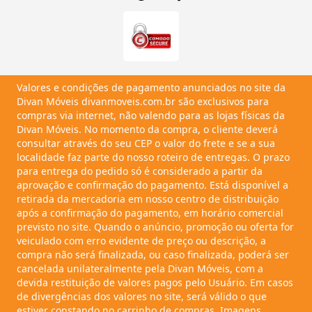
Valores e condições de pagamento anunciados no site da
Divan Móveis divanmoveis.com.br são exclusivos para
compras via internet, não valendo para as lojas físicas da
Divan Móveis. No momento da compra, o cliente deverá
consultar através do seu CEP o valor do frete e se a sua
localidade faz parte do nosso roteiro de entregas. O prazo
para entrega do pedido só é considerado a partir da
aprovação e confirmação do pagamento. Está disponível a
retirada da mercadoria em nosso centro de distribuição
após a confirmação do pagamento, em horário comercial
previsto no site. Quando o anúncio, promoção ou oferta for
veiculado com erro evidente de preço ou descrição, a
compra não será finalizada, ou caso finalizada, poderá ser
cancelada unilateralmente pela Divan Móveis, com a
devida restituição de valores pagos pelo Usuário. Em casos
de divergências dos valores no site, será válido o que
estiver constando no carrinho de compras. Imagens